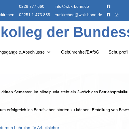
0228 777 660
info@wbk-bonn.de
skirchen
02251 1 473 855
euskirchen@wbk-bonn.de
skolleg der Bundes
ungsgänge & Abschlüsse
Gebührenfrei/BAföG
Schulprofil
 im dritten Semester. Im Mittelpunkt steht ein 2-wöchiges Betriebsprak
 um erfolgreich ins Berufsleben starten zu können: Erstellung von Be
nternen Lehrplan für Arbeitslehre.