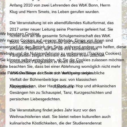
Anfang 2010 von zwei Lehrenden des WbK Bonn, Herrn
Klug und Herrn Smets, ins Leben gerufen wurden.
Die Veranstaltung ist ein abendfüllendes Kulturformat, das
2017 unter neuer Leitung seine Premiere gefeiert hat. Sie
Wir benutzen Cookies
richtet sich an die gesamte Schulgemeinschaft des WbK
Wir nutzen Cookies auf unserer Website. Einige von ihnen sind
Bonn. Studierende, Lehrende und Schulbedienstete
essenziell für den Betrieb der Seite, während andere uns helfen, diese
erhalten Plattform, auf der sie ihre künstlerischen
Website und die Nutzererfahrung zu verbessern (Tracking Cookies).
Fähigkeiten zeigen können, die neben ihren üblichen
Sie können selbst entscheiden, ob Sie die Cookies zulassen möchten.
schulischen Fähigkeiten in ihnen stecken.
Bitte beachten Sie, dass bei einer Ablehnung womöglich nicht mehr
alle Funktionalitäten der Seite zur Verfügung stehen.
WbK On Stage zeichnet sich durch eine unglaubliche
Vielfalt der Bühnenbeiträge aus: von klassischen
Klavierstücken, über Hard Rock, Hip Hop und afrikanischen
Akzeptieren
Ablehnen
Gesängen hin zu Schauspiel, Tanz, Kurzgeschichten und
persischen Liebesgedichten.
Die Veranstaltung findet jedes Jahr kurz vor den
Weihnachtsferien statt. Sie bietet neben kulturellen auch
kulinarische Köstlichkeiten, die der Studierendenrat